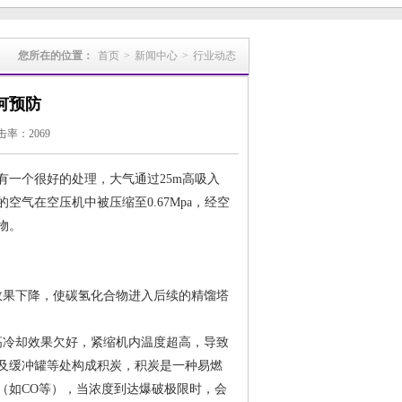
您所在的位置：
首页
>
新闻中心
>
行业动态
何预防
点击率：2069
一个很好的处理，大气通过25m高吸入
气在空压机中被压缩至0.67Mpa，经空
物。
效果下降，使碳氢化合物进入后续的精馏塔
高冷却效果欠好，紧缩机内温度超高，导致
及缓冲罐等处构成积炭，积炭是一种易燃
（如CO等），当浓度到达爆破极限时，会