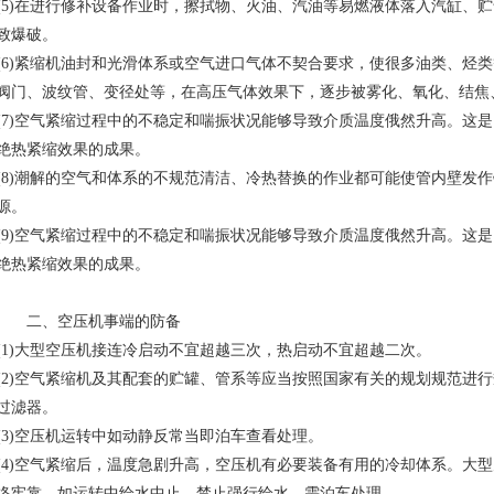
(5)在进行修补设备作业时，擦拭物、火油、汽油等易燃液体落入汽缸、
致爆破。
(6)紧缩机油封和光滑体系或空气进口气体不契合要求，使很多油类、烃
阀门、波纹管、变径处等，在高压气体效果下，逐步被雾化、氧化、结焦
(7)空气紧缩过程中的不稳定和喘振状况能够导致介质温度俄然升高。这是
绝热紧缩效果的成果。
(8)潮解的空气和体系的不规范清洁、冷热替换的作业都可能使管内壁发
源。
(9)空气紧缩过程中的不稳定和喘振状况能够导致介质温度俄然升高。这是
绝热紧缩效果的成果。
二、空压机事端的防备
(1)大型空压机接连冷启动不宜超越三次，热启动不宜超越二次。
(2)空气紧缩机及其配套的贮罐、管系等应当按照国家有关的规划规范进
过滤器。
(3)空压机运转中如动静反常当即泊车查看处理。
(4)空气紧缩后，温度急剧升高，空压机有必要装备有用的冷却体系。大
络牢靠。如运转中给水中止，禁止强行给水，需泊车处理。