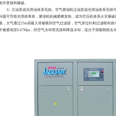
发作焚烧和爆破。
3）注油泵或光滑油体系毛病。空气紧缩机注油泵或光滑油体系毛病
问题可导致光滑效果差，紧缩机机械磨擦发热，成为空压机体系火灾爆破
吸，大气通过25m高吸入塔被吸到空气过滤器，空气穿过针剌过滤呢布袋
中被紧缩至0.67Mpa，经空气冷却塔洗涤和降温冷却，送分子筛吸附除