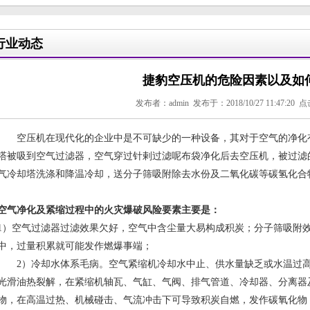
行业动态
捷豹空压机的危险因素以及如
发布者：admin 发布于：2018/10/27 11:47:20 
空压机在现代化的企业中是不可缺少的一种设备，其对于空气的净化有
塔被吸到空气过滤器，空气穿过针剌过滤呢布袋净化后去空压机，被过滤的空
气冷却塔洗涤和降温冷却，送分子筛吸附除去水份及二氧化碳等碳氢化合
空气净化及紧缩过程中的火灾爆破风险要素主要是：
1）空气过滤器过滤效果欠好，空气中含尘量大易构成积炭；分子筛吸附
中，过量积累就可能发作燃爆事端；
2）冷却水体系毛病。空气紧缩机冷却水中止、供水量缺乏或水温过
光滑油热裂解，在紧缩机轴瓦、气缸、气阀、排气管道、冷却器、分离器
物，在高温过热、机械碰击、气流冲击下可导致积炭自燃，发作碳氧化物