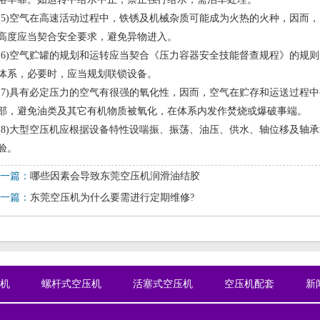
(5)空气在高速活动过程中，铁锈及机械杂质可能成为火热的火种，因而
高度应当契合安全要求，避免异物进入。
(6)空气贮罐的规划和运转应当契合《压力容器安全技能督查规程》的规
体系，必要时，应当规划联锁设备。
(7)具有必定压力的空气有很强的氧化性，因而，空气在贮存和运送过程
部，避免油类及其它有机物质被氧化，在体系内发作焚烧或爆破事端。
(8)大型空压机应根据设备特性设喘振、振荡、油压、供水、轴位移及轴
验。
一篇：
哪些因素会导致东莞空压机润滑油结胶
一篇：
东莞空压机为什么要需进行定期维修?
机
螺杆式空压机
活塞式空压机
空压机配套
新